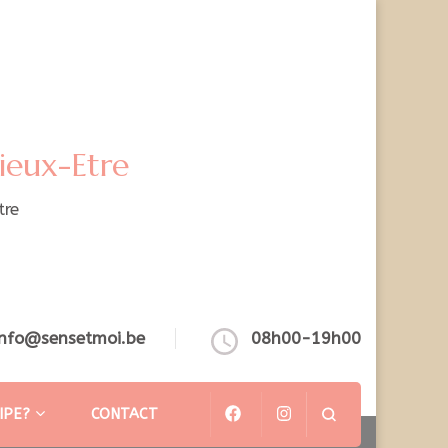
ieux-Etre
tre
info@sensetmoi.be
08h00-19h00
IPE?
CONTACT